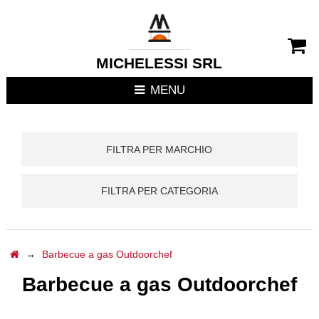
CHIUDI MENU
RIVESTIMENTI CAMIN
MICHELESSI SRL
STUFE
MENU
CUCINE DA ESTERNO
FILTRA PER MARCHIO
FOCOLARI APERTI / C
FILTRA PER CATEGORIA
TERMOSTUFE
TERMOCAMINI
→
Barbecue a gas Outdoorchef
TERMOCUCINE E CUC
Barbecue a gas Outdoorchef
CUCINE DA INTERNO