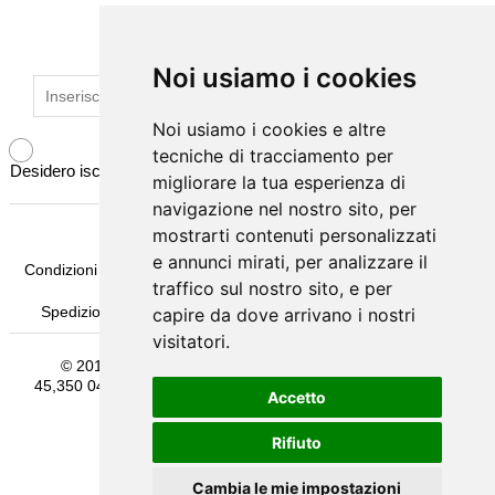
preservare il cibo da fiammate.
CAMINI SOSPESI
ISCRIVITI ALLA NEWSLETTER
BAGNI
Noi usiamo i cookies
Noi usiamo i cookies
SCALE
Noi usiamo i cookies e altre
Noi usiamo i cookies e altre
tecniche di tracciamento per
tecniche di tracciamento per
Desidero iscrivermi alla newsletter
PAVIMENTI
migliorare la tua esperienza di
migliorare la tua esperienza di
navigazione nel nostro sito, per
navigazione nel nostro sito, per
DISEGNI SU MISURA
mostrarti contenuti personalizzati
mostrarti contenuti personalizzati
e annunci mirati, per analizzare il
e annunci mirati, per analizzare il
Condizioni Generali di Vendita
Pagamenti
Come Ordinare
NOLEGGIO
traffico sul nostro sito, e per
traffico sul nostro sito, e per
Spedizione & Imballaggio
Garanzia
Termini e Privacy
capire da dove arrivano i nostri
capire da dove arrivano i nostri
visitatori.
visitatori.
© 2016
Michelessi srl
- Sede Legale Via Pontina Km
45,350 04011 Aprilia (Latina) Email: info@michelessi.it Tel.:
Accetto
Accetto
069275383 P.I.: 00554990598
Rifiuto
Rifiuto
Terms and Privacy
Cambia le mie impostazioni
Cambia le mie impostazioni