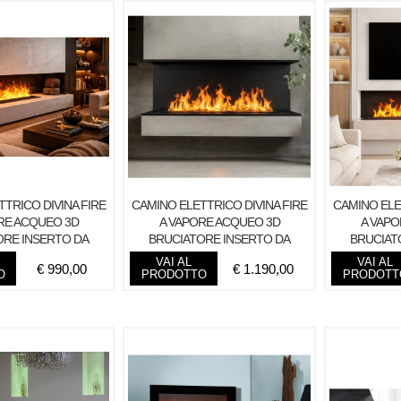
TRICO DIVINA FIRE
CAMINO ELETTRICO DIVINA FIRE
CAMINO ELE
RE ACQUEO 3D
A VAPORE ACQUEO 3D
A VAPO
ORE INSERTO DA
BRUCIATORE INSERTO DA
BRUCIAT
 L 100 DFVAPO
INCASSO L 120 DFVAPO
INCASS
VAI AL
VAI AL
€
990,00
€
1.190,00
O
PRODOTTO
PRODOTT