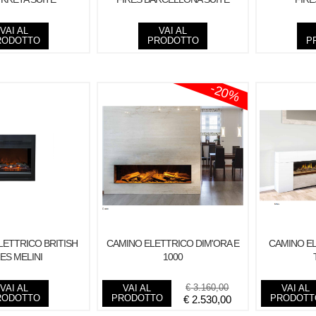
VAI AL
VAI AL
RODOTTO
PRODOTTO
P
-20%
LETTRICO BRITISH
CAMINO ELETTRICO DIM'ORA E
CAMINO EL
ES MELINI
1000
€
3.160,00
VAI AL
VAI AL
VAI AL
RODOTTO
PRODOTTO
PRODOTT
€
2.530,00