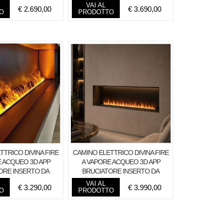
MONTREAL130
VAI AL
€
2.690,00
€
3.690,00
O
PRODOTTO
TTRICO DIVINA FIRE
CAMINO ELETTRICO DIVINA FIRE
E ACQUEO 3D APP
A VAPORE ACQUEO 3D APP
ORE INSERTO DA
BRUCIATORE INSERTO DA
SSO 125 PRO-
INCASSO 150 PRO-
VAI AL
€
3.290,00
€
3.990,00
O
PRODOTTO