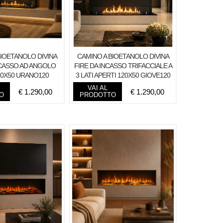
BIOETANOLO DIVINA
CAMINO A BIOETANOLO DIVINA
NCASSO AD ANGOLO
FIRE DA INCASSO TRIFACCIALE A
20X50 URANO120
3 LATI APERTI 120X50 GIOVE120
TOPLINE
TOP
VAI AL
€
1.290,00
€
1.290,00
O
PRODOTTO