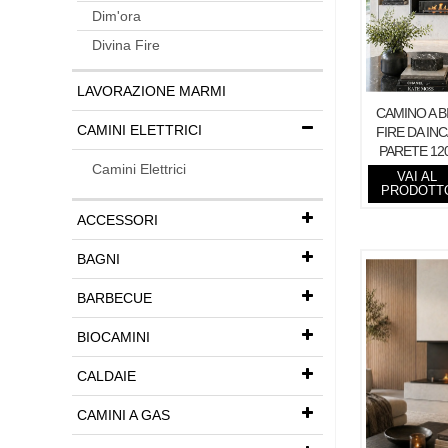
Dim'ora
Divina Fire
LAVORAZIONE MARMI
CAMINO A B
CAMINI ELETTRICI
FIRE DA IN
PARETE 12
Camini Elettrici
VAI AL
PRODOTT
ACCESSORI
BAGNI
BARBECUE
BIOCAMINI
CALDAIE
CAMINI A GAS