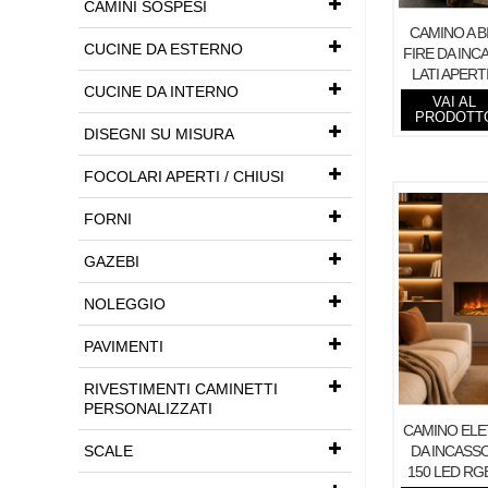
CAMINI SOSPESI
CAMINO A B
CUCINE DA ESTERNO
FIRE DA INC
LATI APERT
CUCINE DA INTERNO
VAI AL
PRODOTT
DISEGNI SU MISURA
FOCOLARI APERTI / CHIUSI
FORNI
GAZEBI
NOLEGGIO
PAVIMENTI
RIVESTIMENTI CAMINETTI
PERSONALIZZATI
CAMINO ELET
SCALE
DA INCASSO
150 LED RG