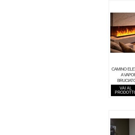
CAMINO ELET
A VAPO
BRUCIAT
INCASSO
VAI AL
PRODOTT