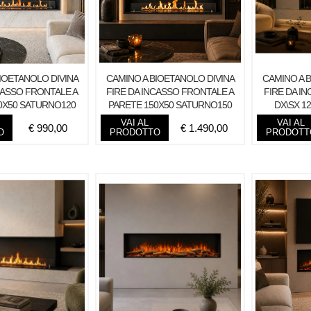
IOETANOLO DIVINA
CAMINO A BIOETANOLO DIVINA
CAMINO A 
CASSO FRONTALE A
FIRE DA INCASSO FRONTALE A
FIRE DA I
0X50 SATURNO120
PARETE 150X50 SATURNO150
DX\SX 1
TOPLINE
TOPLINE
VAI AL
VAI AL
€
990,00
€
1.490,00
O
PRODOTTO
PRODOTT