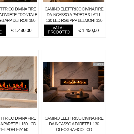
TTRICO DIVINA FIRE
CAMINO ELETTRICO DIVINA FIRE
 A PARETE FRONTALE
DA INCASSO A PARETE 3 LATI L
RGB APP DETROIT150
130 LED RGB APP BELMONT130
VAI AL
€
1.490,00
€
1.490,00
O
PRODOTTO
TTRICO DIVINA FIRE
CAMINO ELETTRICO DIVINA FIRE
A PARETE L 150 LCD
DA INCASSO A PARETE L 130
 FILADELFIA150
OLEOGRAFICO LCD