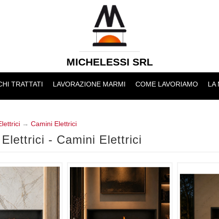
MICHELESSI SRL
HI TRATTATI
LAVORAZIONE MARMI
COME LAVORIAMO
LA
ettrici
→
Camini Elettrici
Elettrici - Camini Elettrici