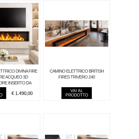
TTRICO DIVINA FIRE
CAMINO ELETTRICO BRITISH
RE ACQUEO 3D
FIRES TRIVERO 240
ORE INSERTO DA
O L 150 DFVAPO
VAI AL
€
1.490,00
O
PRODOTTO