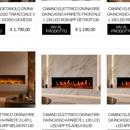
IOETANOLO DIVINA
CAMINO ELETTRICO DIVINA FIRE
CAMINO ELE
ASSO TRIFACCIALE 3
DA INCASSO A PARETE FRONTALE
DA INCASSO
I 150X50 GIOVE150
L 130 LED RGB APP DETROIT130
L 150 LED 
TOPLI
VAI AL
VAI AL
€
1.790,00
€
1.190,00
O
PRODOTTO
PRODOTT
TRICO DIVINA FIRE
CAMINO ELETTRICO DIVINA FIRE
CAMINO ELE
 A PARETE 3 LATI L
DA INCASSO A PARETE L 130 LCD
DA INCASSO 
B APP BELMONT150
LED APP FILADELFIA130
LED APP