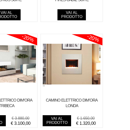
VAI AL
VAI AL
RODOTTO
PRODOTTO
-20%
-20%
ETTRICO DIM'ORA
CAMINO ELETTRICO DIM'ORA
TRIBECA
LONDA
€
3.880,00
€
1.650,00
VAI AL
O
PRODOTTO
€
3.100,00
€
1.320,00