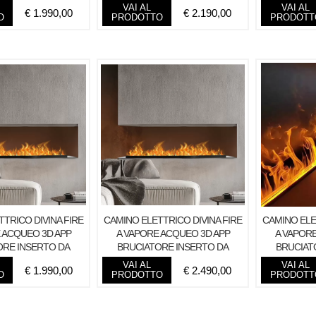
VAI AL
VAI AL
€
1.990,00
€
2.190,00
O
PRODOTTO
PRODOTT
TRICO DIVINA FIRE
CAMINO ELETTRICO DIVINA FIRE
CAMINO ELE
 ACQUEO 3D APP
A VAPORE ACQUEO 3D APP
A VAPOR
ORE INSERTO DA
BRUCIATORE INSERTO DA
BRUCIAT
SO 75 PRO-L
INCASSO 100 PRO-
INCA
VAI AL
VAI AL
€
1.990,00
€
2.490,00
O
PRODOTTO
PRODOTT