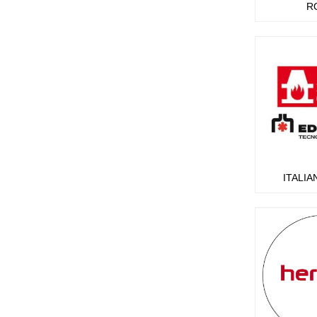
R
ITALIA