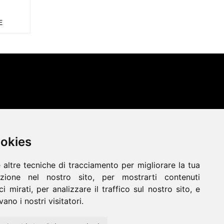
E
ookies
ookies
Termostufe
Termocamini
 altre tecniche di tracciamento per migliorare la tua
 altre tecniche di tracciamento per migliorare la tua
Tavoli
Camini Elettrici
Forni
zione nel nostro sito, per mostrarti contenuti
zione nel nostro sito, per mostrarti contenuti
Disegni Su Misura
Noleggio
i mirati, per analizzare il traffico sul nostro sito, e
i mirati, per analizzare il traffico sul nostro sito, e
ano i nostri visitatori.
ano i nostri visitatori.
aranzia
Termini e Privacy