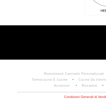
HE
Rivestimenti Caminetti Personalizzati
Termocucine E Cucine
Cucine Da Intern
Accessori
Biocamini
Condizioni Generali di Vend