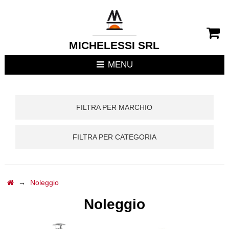
CHIUDI MENU
RIVESTIMENTI CAMIN
MICHELESSI SRL
STUFE
MENU
CUCINE DA ESTERNO
FILTRA PER MARCHIO
FOCOLARI APERTI / C
FILTRA PER CATEGORIA
TERMOSTUFE
TERMOCAMINI
→
Noleggio
TERMOCUCINE E CUC
Noleggio
CUCINE DA INTERNO