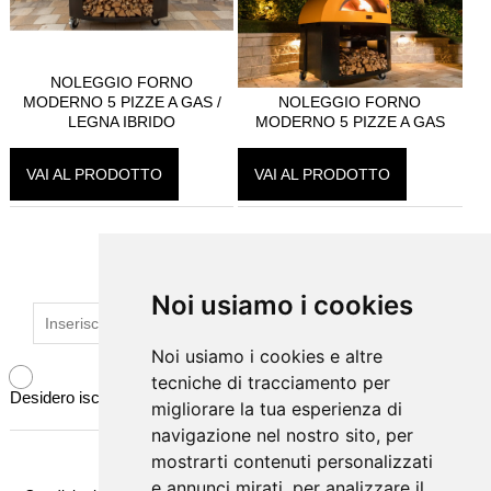
CAMINI SOSPESI
BAGNI
NOLEGGIO FORNO
MODERNO 5 PIZZE A GAS /
NOLEGGIO FORNO
SCALE
LEGNA IBRIDO
MODERNO 5 PIZZE A GAS
PAVIMENTI
VAI AL PRODOTTO
VAI AL PRODOTTO
DISEGNI SU MISURA
ISCRIVITI ALLA NEWSLETTER
NOLEGGIO
Noi usiamo i cookies
Noi usiamo i cookies
Noi usiamo i cookies e altre
Noi usiamo i cookies e altre
tecniche di tracciamento per
tecniche di tracciamento per
Desidero iscrivermi alla newsletter
migliorare la tua esperienza di
migliorare la tua esperienza di
navigazione nel nostro sito, per
navigazione nel nostro sito, per
mostrarti contenuti personalizzati
mostrarti contenuti personalizzati
e annunci mirati, per analizzare il
e annunci mirati, per analizzare il