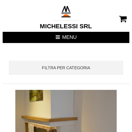
CHIUDI MENU
RIVESTIMENTI CAMIN
MICHELESSI SRL
STUFE
MENU
CUCINE DA ESTERNO
FOCOLARI APERTI / C
FILTRA PER CATEGORIA
TERMOSTUFE
TERMOCAMINI
TERMOCUCINE E CUC
CUCINE DA INTERNO