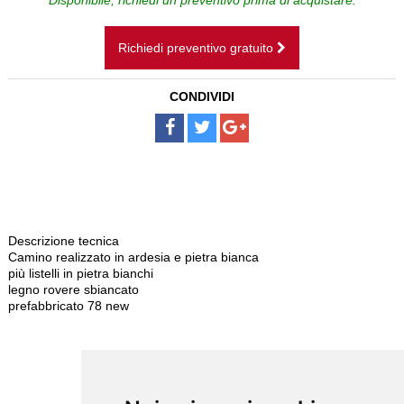
CAMINI SOSPESI
Richiedi preventivo gratuito
BAGNI
CONDIVIDI
SCALE
PAVIMENTI
DISEGNI SU MISURA
NOLEGGIO
Descrizione tecnica
Camino realizzato in ardesia e pietra bianca
più listelli in pietra bianchi
legno rovere sbiancato
prefabbricato 78 new
ISCRIVITI ALLA NEWSLETTER