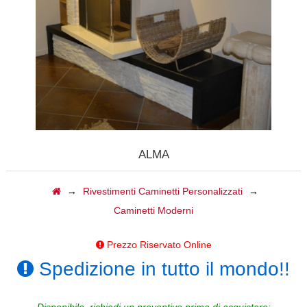
CALDAIE
GAZEBI
CAMINI A GAS
BARBECUE
TAVOLI
ALMA
CAMINI ELETTRICI
→
Rivestimenti Caminetti Personalizzati
→
Caminetti Moderni
FORNI
Prezzo Riservato Online
ACCESSORI
Spedizione in tutto il mondo!!
BIOCAMINI
Disponibile, richiedi un preventivo prima di acquistare: