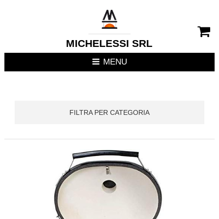
CHIUDI MENU
RIVESTIMENTI CAMIN
MICHELESSI SRL
STUFE
MENU
CUCINE DA ESTERNO
FOCOLARI APERTI / C
FILTRA PER CATEGORIA
TERMOSTUFE
TERMOCAMINI
TERMOCUCINE E CUC
CUCINE DA INTERNO