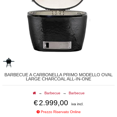
CALDAIE
GAZEBI
CAMINI A GAS
BARBECUE
TAVOLI
CAMINI ELETTRICI
BARBECUE A CARBONELLA PRIMO MODELLO OVAL
LARGE CHARCOAL ALL-IN-ONE
FORNI
→
Barbecue
→
Barbecue
ACCESSORI
€
2.999,00
iva incl.
BIOCAMINI
Prezzo Riservato Online