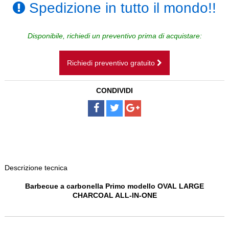
Spedizione in tutto il mondo!!
CAMINI SOSPESI
BAGNI
Disponibile, richiedi un preventivo prima di acquistare:
SCALE
Richiedi preventivo gratuito
PAVIMENTI
CONDIVIDI
DISEGNI SU MISURA
NOLEGGIO
Descrizione tecnica
Barbecue a carbonella Primo modello OVAL LARGE
CHARCOAL ALL-IN-ONE