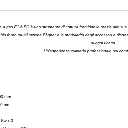
e a gas FGA-FO è uno strumento di cottura formidabile grazie alle sue a
chio forno multifunzione Fògher e la modularità degli accessori a dispos
di ogni ricetta.
Un'esperienza culinaria professionale nel comfo
800 mm
590 mm
8 Kw x 3