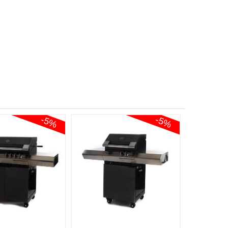
-5%
-5%