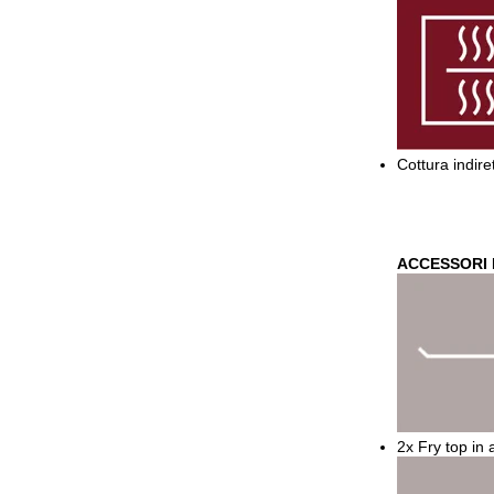
Cottura indire
ACCESSORI 
2x Fry top in 