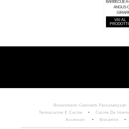
BARBECUE A
ANGUS 
GIRAR
VAI AL
PRODOTT
Rivestimenti Caminetti Personalizzati
Termocucine E Cucine
Cucine Da Intern
Accessori
Biocamini