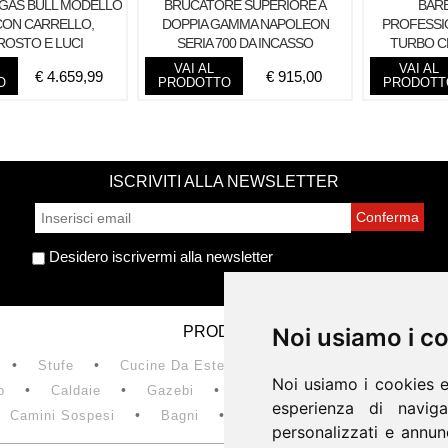
 GAS BULL MODELLO
BRUCATORE SUPERIORE A
BARB
CON CARRELLO,
DOPPIA GAMMA NAPOLEON
PROFESSI
ROSTO E LUCI
SERIA 700 DA INCASSO
TURBO C
VAI AL
VAI AL
€
4.659,99
€
915,00
O
PRODOTTO
PRODOTT
ISCRIVITI ALLA NEWSLETTER
Desidero iscrivermi alla newsletter
PRODOTTI
Noi usiamo i c
Noi usiamo i c
Stufe
Cucine Da Esterno
Focolari Aperti / Chiusi
Noi usiamo i cookies e
Noi usiamo i cookies e
o
Caldaie
Gazebi
Camini A Gas
Barbecue
esperienza di naviga
esperienza di naviga
Camini Sospesi
Bagni
Scale
Pavimenti
personalizzati e annunc
personalizzati e annunc