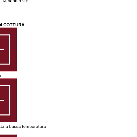
e: Metano o GPL
DI COTTURA
a
etta a bassa temperatura