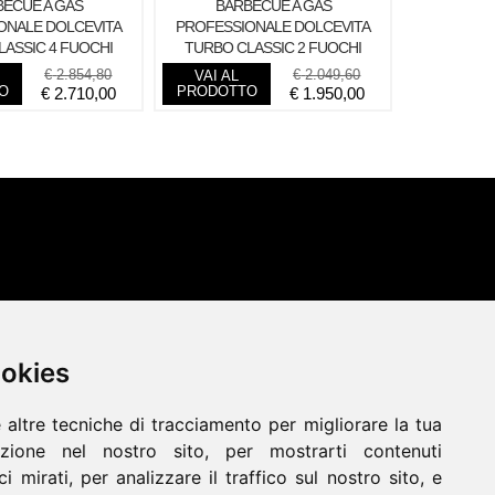
ECUE A GAS
BARBECUE A GAS
ONALE DOLCEVITA
PROFESSIONALE DOLCEVITA
LASSIC 4 FUOCHI
TURBO CLASSIC 2 FUOCHI
€
2.854,80
€
2.049,60
VAI AL
O
PRODOTTO
€
2.710,00
€
1.950,00
ookies
ookies
Termostufe
Termocamini
 altre tecniche di tracciamento per migliorare la tua
 altre tecniche di tracciamento per migliorare la tua
Tavoli
Camini Elettrici
Forni
zione nel nostro sito, per mostrarti contenuti
zione nel nostro sito, per mostrarti contenuti
Disegni Su Misura
Noleggio
i mirati, per analizzare il traffico sul nostro sito, e
i mirati, per analizzare il traffico sul nostro sito, e