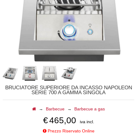
CALDAIE
GAZEBI
CAMINI A GAS
BARBECUE
TAVOLI
CAMINI ELETTRICI
BRUCIATORE SUPERIORE DA INCASSO NAPOLEON
SERIE 700 A GAMMA SINGOLA
FORNI
→
Barbecue
→
Barbecue a gas
ACCESSORI
€
465,00
iva incl.
BIOCAMINI
Prezzo Riservato Online