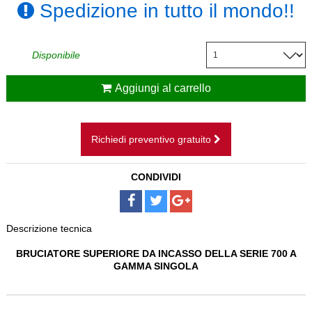
Spedizione in tutto il mondo!!
CAMINI SOSPESI
BAGNI
Disponibile
SCALE
Aggiungi al carrello
PAVIMENTI
Richiedi preventivo gratuito
DISEGNI SU MISURA
CONDIVIDI
NOLEGGIO
Descrizione tecnica
BRUCIATORE SUPERIORE DA INCASSO DELLA SERIE 700 A
GAMMA SINGOLA