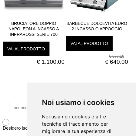
BRUCIATORE DOPPIO
BARBECUE DOLCEVITA EURO
NAPOLEON A INCASSO A
2 INCASSO O APPOGGIO
INFRAROSSI SERIE 700
VAI AL PRODOTTO
VAI AL PRODOTTO
€
677,10
€
1.100,00
€
640,00
ISCRIVITI ALLA NEWSLETTER
Noi usiamo i cookies
Noi usiamo i cookies
Noi usiamo i cookies e altre
Noi usiamo i cookies e altre
tecniche di tracciamento per
tecniche di tracciamento per
Desidero iscrivermi alla newsletter
migliorare la tua esperienza di
migliorare la tua esperienza di