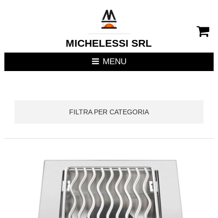
CHIUDI MENU
RIVESTIMENTI CAMIN
MICHELESSI SRL
STUFE
MENU
CUCINE DA ESTERNO
FOCOLARI APERTI / C
FILTRA PER CATEGORIA
TERMOSTUFE
TERMOCAMINI
TERMOCUCINE E CUC
CUCINE DA INTERNO