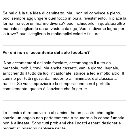
Se hai già la tua idea di caminetto, Ma.. non mi convince a pieno,
puoi sempre aggiungere quel tocco in più al rivestimento. Ti piace la
forma ma vuoi un marmo diverso? puoi richiederlo in qualsiasi altro
matriale scegliendo da un vasto catalogo, Vuoi in diverso legno per
la trave? puoi sceglierlo in moltemplici colori e finiture.
Per chi non si accontente del solo focolare?
Non accontentarti del solo focolare, accompagna il tutto da
mensole, mobili, travi. Ma anche cassetti, vani a giorno, legnaie,
arricchendo il tutto da luci incastonate, strisce a led e molto altro. Il
camino per tutti i gusti: dal moderno al minimale, dal classico al
rustico. Se vuoi impreziosire la composizione con il perfetto
complemento, questa è l'opzione che fa per te.
La finestra è troppo vicino al camino, ho un pilastro che toglie
spazio, un angolo non perfettamente a squadro o la canna fumaria
non è allineata, Sono tutti problemi che i nostri esperti designer e
progettisti possono risolvere per te.