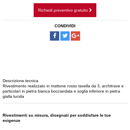
CAMINI SOSPESI
Richiedi preventivo gratuito
BAGNI
CONDIVIDI
SCALE
PAVIMENTI
DISEGNI SU MISURA
NOLEGGIO
Descrizione tecnica
Rivestimento realizzato in mattone rosso tavella da 3, architrave e
particolari in pietra bianca bocciardata e soglia inferiore in pietra
gialla lucida
Rivestimenti su misura, disegnati per soddisfare le tue
esigenze