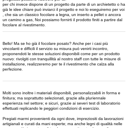
per chi invece dispone di un progetto da parte di un archietetto o ha
già le idee chiare può inviarci il progetto e noi lo eseguiremo per voi
, che sia un classico focolare a legna, un inserto a pellet o ancora
un camino a gas, Noi possiamo fornirti il prodotto finiti a partire dal
focolare al rivestimento.
Bello! Ma se ho già il focolare posato? Anche per i casi più
vincolanti e difficili il servizio su misura può venirti incontro,
proponendoti le stesse soluzioni disponibili come per un prodotto
nuovo: rivolgiti con tranquillità al nostro staff con tutte le misure di
installazione, realizzeremo per te il rivestimento che calza alla
perfezione.
Molti sono inoltre i materiali disponibili, personalizzabili in forma e
finitura; ma soprattutto selezionati, grazie alla pluriennale
esperienza nel settore; e sicuri, grazie ai severi test di laboratorio
effettuati replicando le peggiori condizioni di esercizio.
Pregiati marmi provenienti da ogni dove, impreziositi da lavorazioni
artigianali e curati da mani esperte; ma anche legni di qualità nelle