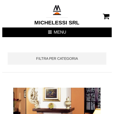
CHIUDI MENU
RIVESTIMENTI CAMIN
MICHELESSI SRL
STUFE
MENU
CUCINE DA ESTERNO
FOCOLARI APERTI / C
FILTRA PER CATEGORIA
TERMOSTUFE
TERMOCAMINI
TERMOCUCINE E CUC
CUCINE DA INTERNO