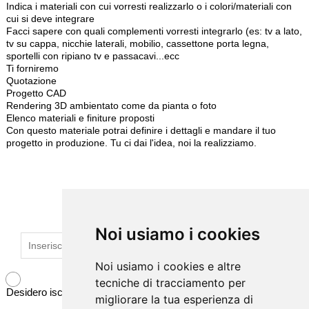
Indica i materiali con cui vorresti realizzarlo o i colori/materiali con
cui si deve integrare
Facci sapere con quali complementi vorresti integrarlo (es: tv a lato,
tv su cappa, nicchie laterali, mobilio, cassettone porta legna,
sportelli con ripiano tv e passacavi...ecc
Ti forniremo
Quotazione
Progetto CAD
Rendering 3D ambientato come da pianta o foto
Elenco materiali e finiture proposti
Con questo materiale potrai definire i dettagli e mandare il tuo
progetto in produzione. Tu ci dai l'idea, noi la realizziamo.
ISCRIVITI ALLA NEWSLETTER
Noi usiamo i cookies
Noi usiamo i cookies
Noi usiamo i cookies e altre
Noi usiamo i cookies e altre
tecniche di tracciamento per
tecniche di tracciamento per
Desidero iscrivermi alla newsletter
migliorare la tua esperienza di
migliorare la tua esperienza di