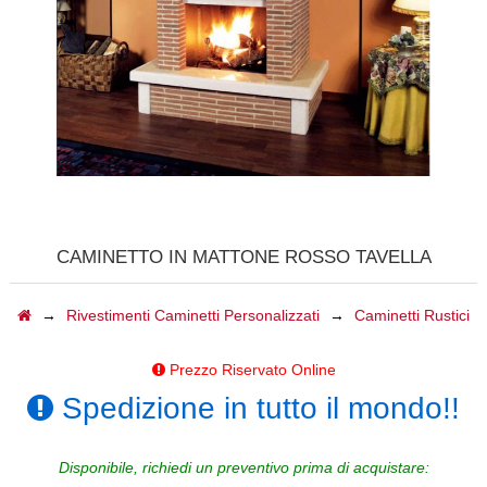
CALDAIE
GAZEBI
CAMINI A GAS
BARBECUE
TAVOLI
CAMINETTO IN MATTONE ROSSO TAVELLA
CAMINI ELETTRICI
→
Rivestimenti Caminetti Personalizzati
→
Caminetti Rustici
FORNI
Prezzo Riservato Online
ACCESSORI
Spedizione in tutto il mondo!!
BIOCAMINI
Disponibile, richiedi un preventivo prima di acquistare: