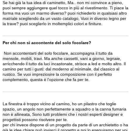
Se hai già la tua idea di caminetto, Ma.. non mi convince a pieno,
puoi sempre aggiungere quel tocco in più al rivestimento. Ti piace la
forma ma vuoi un marmo diverso? puoi richiederlo in qualsiasi altro
matriale scegliendo da un vasto catalogo, Vuoi in diverso legno per
la trave? puoi sceglierlo in moltemplici colori e finiture.
Per chi non si accontente del solo focolare?
Non accontentarti del solo focolare, accompagna il tutto da
mensole, mobili, travi. Ma anche cassetti, vani a giorno, legnaie,
arricchendo il tutto da luci incastonate, strisce a led e molto altro. Il
camino per tutti i gusti: dal moderno al minimale, dal classico al
rustico. Se vuoi impreziosire la composizione con il perfetto
complemento, questa è l'opzione che fa per te.
La finestra è troppo vicino al camino, ho un pilastro che toglie
spazio, un angolo non perfettamente a squadro o la canna fumaria
non è allineata, Sono tutti problemi che i nostri esperti designer e
progettisti possono risolvere per te.
per chi invece dispone di un progetto da parte di un archietetto o ha
già le idee chiare può inviarci il progetto e noi lo eseguiremo per voi