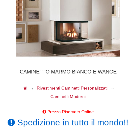
CALDAIE
GAZEBI
CAMINI A GAS
BARBECUE
TAVOLI
CAMINETTO MARMO BIANCO E WANGÈ
CAMINI ELETTRICI
→
Rivestimenti Caminetti Personalizzati
→
FORNI
Caminetti Moderni
ACCESSORI
Prezzo Riservato Online
Spedizione in tutto il mondo!!
BIOCAMINI