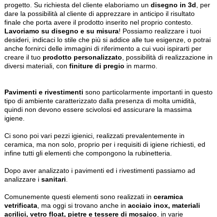
progetto. Su richiesta del cliente elaboriamo un
disegno in 3d
, per
dare la possibilità al cliente di apprezzare in anticipo il risultato
finale che porta avere il prodotto inserito nel proprio contesto.
Lavoriamo su disegno e su misura
! Possiamo realizzare i tuoi
desideri, indicaci lo stile che più si addice alle tue esigenze, o potrai
anche fornirci delle immagini di riferimento a cui vuoi ispirarti per
creare il tuo
prodotto personalizzato
, possibilità di realizzazione in
diversi materiali, con
finiture di pregio
in marmo.
Pavimenti e rivestimenti
sono particolarmente importanti in questo
tipo di ambiente caratterizzato dalla presenza di molta umidità,
quindi non devono essere scivolosi ed assicurare la massima
igiene.
Ci sono poi vari pezzi igienici, realizzati prevalentemente in
ceramica, ma non solo, proprio per i requisiti di igiene richiesti, ed
infine tutti gli elementi che compongono la rubinetteria.
Dopo aver analizzato i pavimenti ed i rivestimenti passiamo ad
analizzare i
sanitari
.
Comunemente questi elementi sono realizzati in
ceramica
vetrificata
, ma oggi si trovano anche in
acciaio inox, materiali
acrilici, vetro float, pietre e tessere di mosaico
, in varie