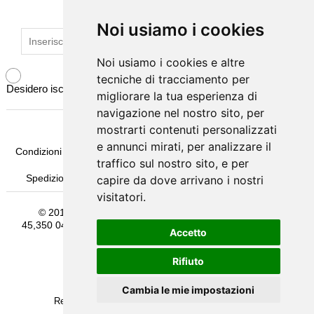
ISCRIVITI ALLA NEWSLETTER
Noi usiamo i cookies
Noi usiamo i cookies
Noi usiamo i cookies e altre
Noi usiamo i cookies e altre
tecniche di tracciamento per
tecniche di tracciamento per
Desidero iscrivermi alla newsletter
migliorare la tua esperienza di
migliorare la tua esperienza di
navigazione nel nostro sito, per
navigazione nel nostro sito, per
mostrarti contenuti personalizzati
mostrarti contenuti personalizzati
e annunci mirati, per analizzare il
e annunci mirati, per analizzare il
Condizioni Generali di Vendita
Pagamenti
Come Ordinare
traffico sul nostro sito, e per
traffico sul nostro sito, e per
Spedizione & Imballaggio
Garanzia
Termini e Privacy
capire da dove arrivano i nostri
capire da dove arrivano i nostri
visitatori.
visitatori.
© 2016
Michelessi srl
- Sede Legale Via Pontina Km
45,350 04011 Aprilia (Latina) Email: info@michelessi.it Tel.:
Accetto
Accetto
069275383 P.I.: 00554990598
Rifiuto
Rifiuto
Terms and Privacy
Cambia le mie impostazioni
Cambia le mie impostazioni
Realizzazione Sito e Web Marketing Tredweb S.r.l.