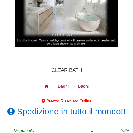
CALDAIE
GAZEBI
CAMINI A GAS
BARBECUE
TAVOLI
CLEAR BATH
CAMINI ELETTRICI
→
Bagni
→
Bagni
FORNI
Prezzo Riservato Online
ACCESSORI
Spedizione in tutto il mondo!!
BIOCAMINI
Disponibile