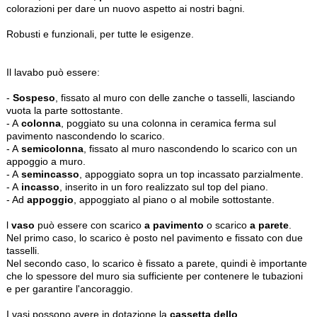
colorazioni per dare un nuovo aspetto ai nostri bagni.
Robusti e funzionali, per tutte le esigenze.
Il lavabo può essere:
-
Sospeso
, fissato al muro con delle zanche o tasselli, lasciando
vuota la parte sottostante.
- A
colonna
, poggiato su una colonna in ceramica ferma sul
pavimento nascondendo lo scarico.
- A
semicolonna
, fissato al muro nascondendo lo scarico con un
appoggio a muro.
- A
semincasso
, appoggiato sopra un top incassato parzialmente.
- A
incasso
, inserito in un foro realizzato sul top del piano.
- Ad
appoggio
, appoggiato al piano o al mobile sottostante.
l
vaso
può essere con scarico
a pavimento
o scarico
a parete
.
Nel primo caso, lo scarico è posto nel pavimento e fissato con due
tasselli.
Nel secondo caso, lo scarico è fissato a parete, quindi è importante
che lo spessore del muro sia sufficiente per contenere le tubazioni
e per garantire l'ancoraggio.
I vasi possono avere in dotazione la
cassetta dello