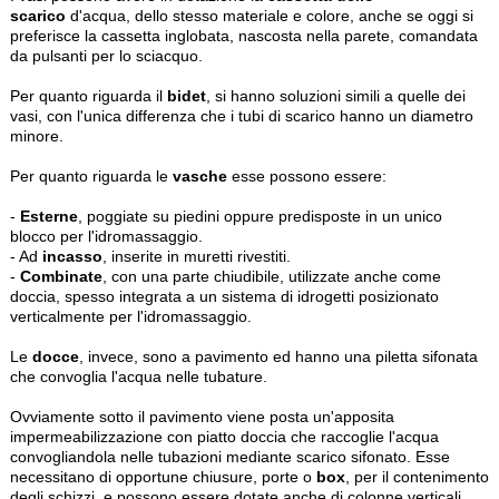
scarico
d'acqua, dello stesso materiale e colore, anche se oggi si
preferisce la cassetta inglobata, nascosta nella parete, comandata
da pulsanti per lo sciacquo.
Per quanto riguarda il
bidet
, si hanno soluzioni simili a quelle dei
vasi, con l'unica differenza che i tubi di scarico hanno un diametro
minore.
Per quanto riguarda le
vasche
esse possono essere:
-
Esterne
, poggiate su piedini oppure predisposte in un unico
blocco per l'idromassaggio.
- Ad
incasso
, inserite in muretti rivestiti.
-
Combinate
, con una parte chiudibile, utilizzate anche come
doccia, spesso integrata a un sistema di idrogetti posizionato
verticalmente per l'idromassaggio.
Le
docce
, invece, sono a pavimento ed hanno una piletta sifonata
che convoglia l'acqua nelle tubature.
Ovviamente sotto il pavimento viene posta un'apposita
impermeabilizzazione con piatto doccia che raccoglie l'acqua
convogliandola nelle tubazioni mediante scarico sifonato. Esse
necessitano di opportune chiusure, porte o
box
, per il contenimento
degli schizzi, e possono essere dotate anche di colonne verticali