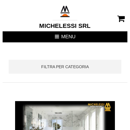
CHIUDI MENU
RIVESTIMENTI CAMIN
MICHELESSI SRL
STUFE
MENU
CUCINE DA ESTERNO
FOCOLARI APERTI / C
FILTRA PER CATEGORIA
TERMOSTUFE
TERMOCAMINI
TERMOCUCINE E CUC
CUCINE DA INTERNO