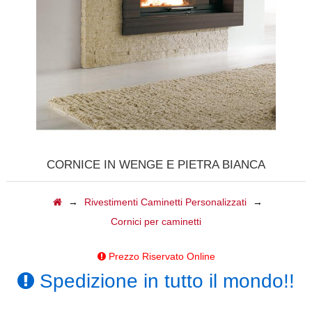
CALDAIE
GAZEBI
CAMINI A GAS
BARBECUE
TAVOLI
CORNICE IN WENGÈ E PIETRA BIANCA
CAMINI ELETTRICI
→
Rivestimenti Caminetti Personalizzati
→
FORNI
Cornici per caminetti
ACCESSORI
Prezzo Riservato Online
Spedizione in tutto il mondo!!
BIOCAMINI