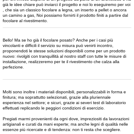
già le idee chiare può inviarci il progetto e noi lo eseguiremo per voi
, che sia un classico focolare a legna, un inserto a pellet o ancora
un camino a gas, Noi possiamo fornirti il prodotto finiti a partire dal
focolare al rivestimento.
Bello! Ma se ho già il focolare posato? Anche per i casi più
vincolanti e difficili il servizio su misura può venirti incontro,
proponendoti le stesse soluzioni disponibili come per un prodotto
nuovo: rivolgiti con tranquillità al nostro staff con tutte le misure di
installazione, realizzeremo per te il rivestimento che calza alla
perfezione.
Molti sono inoltre i materiali disponibili, personalizzabili in forma e
finitura; ma soprattutto selezionati, grazie alla pluriennale
esperienza nel settore; e sicuri, grazie ai severi test di laboratorio
effettuati replicando le peggiori condizioni di esercizio.
Pregiati marmi provenienti da ogni dove, impreziositi da lavorazioni
artigianali e curati da mani esperte; ma anche legni di qualità nelle
essenze più ricercate e di tendenza: non ti resta che scegliere.