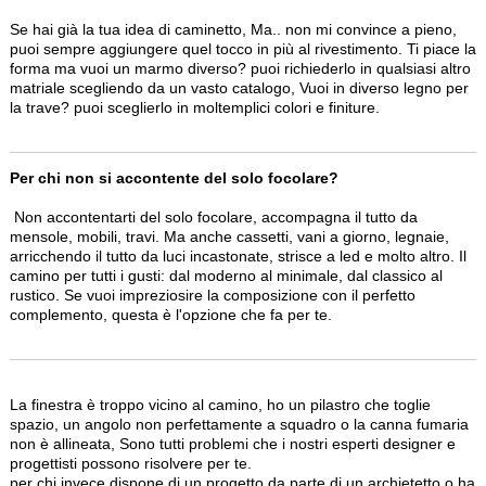
Se hai già la tua idea di caminetto, Ma.. non mi convince a pieno,
puoi sempre aggiungere quel tocco in più al rivestimento. Ti piace la
forma ma vuoi un marmo diverso? puoi richiederlo in qualsiasi altro
matriale scegliendo da un vasto catalogo, Vuoi in diverso legno per
la trave? puoi sceglierlo in moltemplici colori e finiture.
Per chi non si accontente del solo focolare?
Non accontentarti del solo focolare, accompagna il tutto da
mensole, mobili, travi. Ma anche cassetti, vani a giorno, legnaie,
arricchendo il tutto da luci incastonate, strisce a led e molto altro. Il
camino per tutti i gusti: dal moderno al minimale, dal classico al
rustico. Se vuoi impreziosire la composizione con il perfetto
complemento, questa è l'opzione che fa per te.
La finestra è troppo vicino al camino, ho un pilastro che toglie
spazio, un angolo non perfettamente a squadro o la canna fumaria
non è allineata, Sono tutti problemi che i nostri esperti designer e
progettisti possono risolvere per te.
per chi invece dispone di un progetto da parte di un archietetto o ha