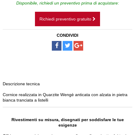
CAMINI SOSPESI
Disponibile, richiedi un preventivo prima di acquistare:
BAGNI
Richiedi preventivo gratuito
SCALE
CONDIVIDI
PAVIMENTI
DISEGNI SU MISURA
NOLEGGIO
Descrizione tecnica
Cornice realizzata in Quarzite Wengè anticata con alzata in pietra
bianca tranciata a listelli
Rivestimenti su misura, disegnati per soddisfare le tue
esigenze