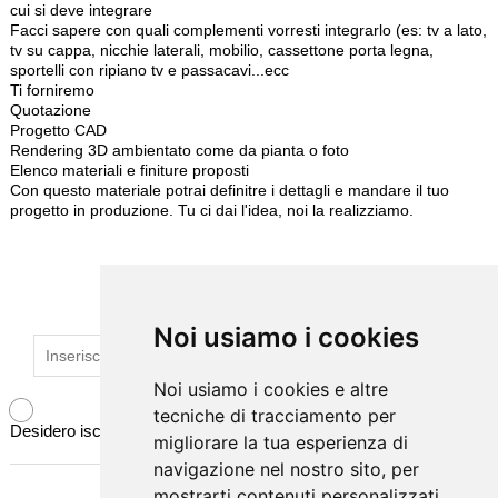
cui si deve integrare
Facci sapere con quali complementi vorresti integrarlo (es: tv a lato,
tv su cappa, nicchie laterali, mobilio, cassettone porta legna,
sportelli con ripiano tv e passacavi...ecc
Ti forniremo
Quotazione
Progetto CAD
Rendering 3D ambientato come da pianta o foto
Elenco materiali e finiture proposti
Con questo materiale potrai definitre i dettagli e mandare il tuo
progetto in produzione. Tu ci dai l'idea, noi la realizziamo.
ISCRIVITI ALLA NEWSLETTER
Noi usiamo i cookies
Noi usiamo i cookies
Noi usiamo i cookies e altre
Noi usiamo i cookies e altre
tecniche di tracciamento per
tecniche di tracciamento per
Desidero iscrivermi alla newsletter
migliorare la tua esperienza di
migliorare la tua esperienza di
navigazione nel nostro sito, per
navigazione nel nostro sito, per
mostrarti contenuti personalizzati
mostrarti contenuti personalizzati