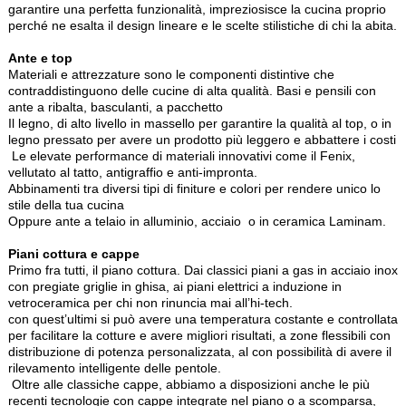
garantire una perfetta funzionalità, impreziosisce la cucina proprio
perché ne esalta il design lineare e le scelte stilistiche di chi la abita.
Ante e top
Materiali e attrezzature sono le componenti distintive che
contraddistinguono delle cucine di alta qualità. Basi e pensili con
ante a ribalta, basculanti, a pacchetto
Il legno, di alto livello in massello per garantire la qualità al top, o in
legno pressato per avere un prodotto più leggero e abbattere i costi
Le elevate performance di materiali innovativi come il Fenix,
vellutato al tatto, antigraffio e anti-impronta.
Abbinamenti tra diversi tipi di finiture e colori per rendere unico lo
stile della tua cucina
Oppure ante a telaio in alluminio, acciaio o in ceramica Laminam.
Piani cottura e cappe
Primo fra tutti, il piano cottura. Dai classici piani a gas in acciaio inox
con pregiate griglie in ghisa, ai piani elettrici a induzione in
vetroceramica per chi non rinuncia mai all’hi-tech.
con quest’ultimi si può avere una temperatura costante e controllata
per facilitare la cotture e avere migliori risultati, a zone flessibili con
distribuzione di potenza personalizzata, al con possibilità di avere il
rilevamento intelligente delle pentole.
Oltre alle classiche cappe, abbiamo a disposizioni anche le più
recenti tecnologie con cappe integrate nel piano o a scomparsa,