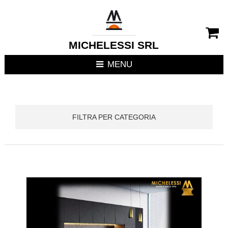
CHIUDI MENU
RIVESTIMENTI CAMIN
MICHELESSI SRL
STUFE
MENU
CUCINE DA ESTERNO
FOCOLARI APERTI / C
FILTRA PER CATEGORIA
TERMOSTUFE
TERMOCAMINI
TERMOCUCINE E CUC
CUCINE DA INTERNO