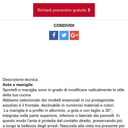
CAMINI SOSPESI
Richiedi preventivo gratuito
BAGNI
CONDIVIDI
SCALE
PAVIMENTI
DISEGNI SU MISURA
NOLEGGIO
Descrizione tecnica
Ante e maniglie
Sportelli e maniglia sono in grado di modificare radicalmente lo stile
della tua cucina
Abbiamo selezionato dei modelli essenziali in cui protagonista
assoluto è il frontale, declinabile in numerosi materiali e colori.
La maniglia è a profilo in alluminio, a gola o con taglio a 30°,
integrata nella parte superiore, inferiore o laterale dei pannelli. In
questo modo l’anta è protetta dal contatto diretto, preservando più
a lungo la bellezza degli arredi. Nascosta alla vista ma presente per