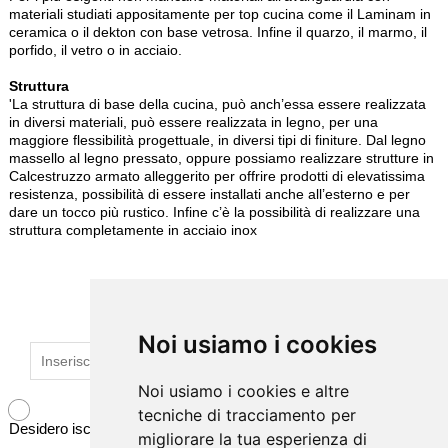
materiali studiati appositamente per top cucina come il Laminam in
ceramica o il dekton con base vetrosa. Infine il quarzo, il marmo, il
porfido, il vetro o in acciaio.
Struttura
'La struttura di base della cucina, può anch’essa essere realizzata
in diversi materiali, può essere realizzata in legno, per una
maggiore flessibilità progettuale, in diversi tipi di finiture. Dal legno
massello al legno pressato, oppure possiamo realizzare strutture in
Calcestruzzo armato alleggerito per offrire prodotti di elevatissima
resistenza, possibilità di essere installati anche all’esterno e per
dare un tocco più rustico. Infine c’è la possibilità di realizzare una
struttura completamente in acciaio inox
ISCRIVITI ALLA NEWSLETTER
Noi usiamo i cookies
Noi usiamo i cookies
Noi usiamo i cookies e altre
Noi usiamo i cookies e altre
tecniche di tracciamento per
tecniche di tracciamento per
Desidero iscrivermi alla newsletter
migliorare la tua esperienza di
migliorare la tua esperienza di