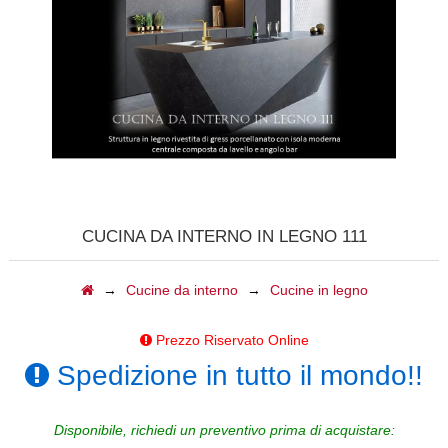
CALDAIE
GAZEBI
CAMINI A GAS
BARBECUE
TAVOLI
CUCINA DA INTERNO IN LEGNO 111
CAMINI ELETTRICI
→
Cucine da interno
→
Cucine in legno
FORNI
Prezzo Riservato Online
ACCESSORI
Spedizione in tutto il mondo!!
BIOCAMINI
Disponibile, richiedi un preventivo prima di acquistare: