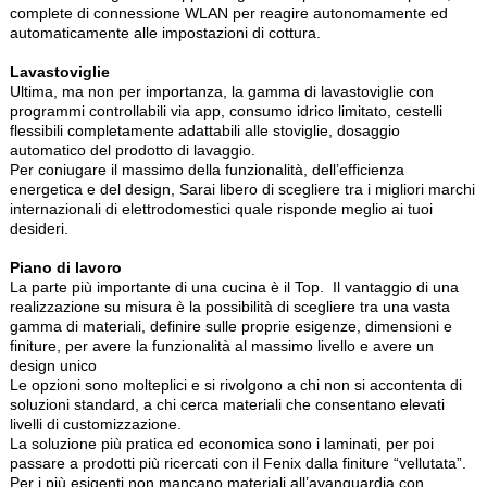
complete di connessione WLAN per reagire autonomamente ed
automaticamente alle impostazioni di cottura.
Lavastoviglie
Ultima, ma non per importanza, la gamma di lavastoviglie con
programmi controllabili via app, consumo idrico limitato, cestelli
flessibili completamente adattabili alle stoviglie, dosaggio
automatico del prodotto di lavaggio.
Per coniugare il massimo della funzionalità, dell’efficienza
energetica e del design, Sarai libero di scegliere tra i migliori marchi
internazionali di elettrodomestici quale risponde meglio ai tuoi
desideri.
Piano di lavoro
La parte più importante di una cucina è il Top. Il vantaggio di una
realizzazione su misura è la possibilità di scegliere tra una vasta
gamma di materiali, definire sulle proprie esigenze, dimensioni e
finiture, per avere la funzionalità al massimo livello e avere un
design unico
Le opzioni sono molteplici e si rivolgono a chi non si accontenta di
soluzioni standard, a chi cerca materiali che consentano elevati
livelli di customizzazione.
La soluzione più pratica ed economica sono i laminati, per poi
passare a prodotti più ricercati con il Fenix dalla finiture “vellutata”.
Per i più esigenti non mancano materiali all’avanguardia con