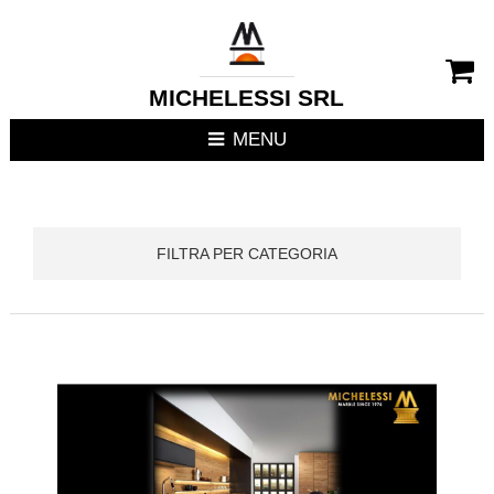
CHIUDI MENU
RIVESTIMENTI CAMIN
MICHELESSI SRL
STUFE
MENU
CUCINE DA ESTERNO
FOCOLARI APERTI / C
FILTRA PER CATEGORIA
TERMOSTUFE
TERMOCAMINI
TERMOCUCINE E CUC
CUCINE DA INTERNO