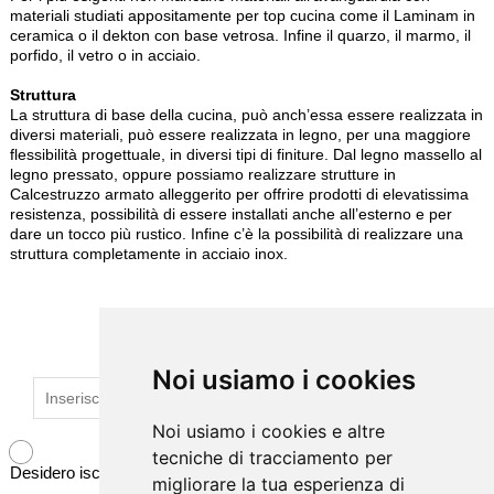
materiali studiati appositamente per top cucina come il Laminam in
ceramica o il dekton con base vetrosa. Infine il quarzo, il marmo, il
porfido, il vetro o in acciaio.
Struttura
La struttura di base della cucina, può anch’essa essere realizzata in
diversi materiali, può essere realizzata in legno, per una maggiore
flessibilità progettuale, in diversi tipi di finiture. Dal legno massello al
legno pressato, oppure possiamo realizzare strutture in
Calcestruzzo armato alleggerito per offrire prodotti di elevatissima
resistenza, possibilità di essere installati anche all’esterno e per
dare un tocco più rustico. Infine c’è la possibilità di realizzare una
struttura completamente in acciaio inox.
ISCRIVITI ALLA NEWSLETTER
Noi usiamo i cookies
Noi usiamo i cookies
Noi usiamo i cookies e altre
Noi usiamo i cookies e altre
tecniche di tracciamento per
tecniche di tracciamento per
Desidero iscrivermi alla newsletter
migliorare la tua esperienza di
migliorare la tua esperienza di