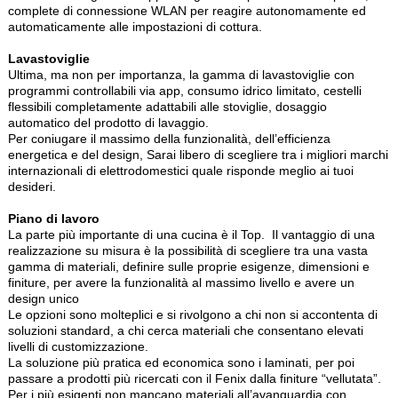
complete di connessione WLAN per reagire autonomamente ed
automaticamente alle impostazioni di cottura.
Lavastoviglie
Ultima, ma non per importanza, la gamma di lavastoviglie con
programmi controllabili via app, consumo idrico limitato, cestelli
flessibili completamente adattabili alle stoviglie, dosaggio
automatico del prodotto di lavaggio.
Per coniugare il massimo della funzionalità, dell’efficienza
energetica e del design, Sarai libero di scegliere tra i migliori marchi
internazionali di elettrodomestici quale risponde meglio ai tuoi
desideri.
Piano di lavoro
La parte più importante di una cucina è il Top. Il vantaggio di una
realizzazione su misura è la possibilità di scegliere tra una vasta
gamma di materiali, definire sulle proprie esigenze, dimensioni e
finiture, per avere la funzionalità al massimo livello e avere un
design unico
Le opzioni sono molteplici e si rivolgono a chi non si accontenta di
soluzioni standard, a chi cerca materiali che consentano elevati
livelli di customizzazione.
La soluzione più pratica ed economica sono i laminati, per poi
passare a prodotti più ricercati con il Fenix dalla finiture “vellutata”.
Per i più esigenti non mancano materiali all’avanguardia con