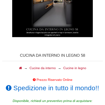
CALDAIE
GAZEBI
CAMINI A GAS
BARBECUE
TAVOLI
CUCINA DA INTERNO IN LEGNO 58
CAMINI ELETTRICI
→
Cucine da interno
→
Cucine in legno
FORNI
Prezzo Riservato Online
ACCESSORI
Spedizione in tutto il mondo!!
BIOCAMINI
Disponibile, richiedi un preventivo prima di acquistare: