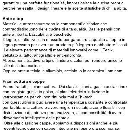
garantire una perfetta funzionalità, impreziosisce la cucina proprio
perché ne esalta il design lineare e le scelte stilistiche di chi la abita.
Ante e top
Materiali e attrezzature sono le componenti distintive che
contraddistinguono delle cucine di alta qualità. Basi e pensili con
ante a ribalta, basculanti, a pacchetto
Il legno, di alto livello in massello per garantire la qualità al top, o in
legno pressato per avere un prodotto più leggero e abbattere i costi
Le elevate performance di materiali innovativi come il Fenix,
vellutato al tatto, antigraffio e anti-impronta.
Abbinamenti tra diversi tipi di finiture e colori per rendere unico lo
stile della tua cucina
Oppure ante a telaio in alluminio, acciaio o in ceramica Laminam.
Piani cottura e cappe
Primo fra tutti, il piano cottura. Dai classici piani a gas in acciaio inox
con pregiate griglie in ghisa, ai piani elettrici a induzione in
vetroceramica per chi non rinuncia mai all’hi-tech.
con quest’ultimi si può avere una temperatura costante e controllata
per facilitare la cotture e avere migliori risultati, a zone flessibili con
distribuzione di potenza personalizzata, al con possibilità di avere il
rilevamento intelligente delle pentole.
Oltre alle classiche cappe, abbiamo a disposizioni anche le più
recenti tecnologie con cappe integrate nel piano o a scomparsa,