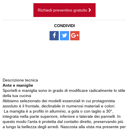
CAMINI SOSPESI
Richiedi preventivo gratuito
BAGNI
CONDIVIDI
SCALE
PAVIMENTI
DISEGNI SU MISURA
NOLEGGIO
Descrizione tecnica
Ante e maniglie
Sportelli e maniglia sono in grado di modificare radicalmente lo stile
della tua cucina
Abbiamo selezionato dei modelli essenziali in cui protagonista
assoluto è il frontale, declinabile in numerosi materiali e colori.
La maniglia è a profilo in alluminio, a gola o con taglio a 30°,
integrata nella parte superiore, inferiore o laterale dei pannelli. In
questo modo l’anta è protetta dal contatto diretto, preservando più
a lungo la bellezza degli arredi. Nascosta alla vista ma presente per