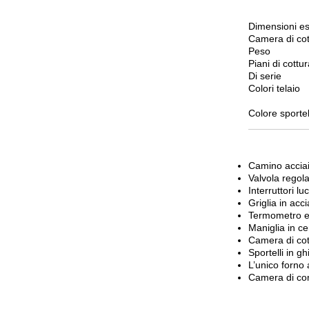
Dimensioni
Camera di cot
Peso
Piani di cottu
Di serie
Colori telaio
Colore sportel
Camino acciai
Valvola regola
Interruttori lu
Griglia in acc
Termometro e
Maniglia in c
Camera di cott
Sportelli in g
L’unico forno 
Camera di com