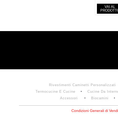
VAI AL
PRODOTT
Rivestimenti Caminetti Personalizzati
Termocucine E Cucine
Cucine Da Intern
Accessori
Biocamini
Condizioni Generali di Vend