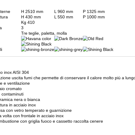
 esterne
H 2510 mm
L 960 mm
P 1325 mm
tura
H 430 mm
L 550 mm
P 1000 mm
Kg 410
ra
3
Tre teglie, paletta, molla
li
o inox AISI 304
zione uscita fumi che permette di conservare il calore molto più a lung
ce e ventilazione
iaio cromato
 contaminuti
eramica nera o bianca
ura in acciaio inox
hisa con vetro temperato e guarnizione
a volta con frontale in acciaio inox
bustione con griglia fuoco e cassetto raccolta cenere