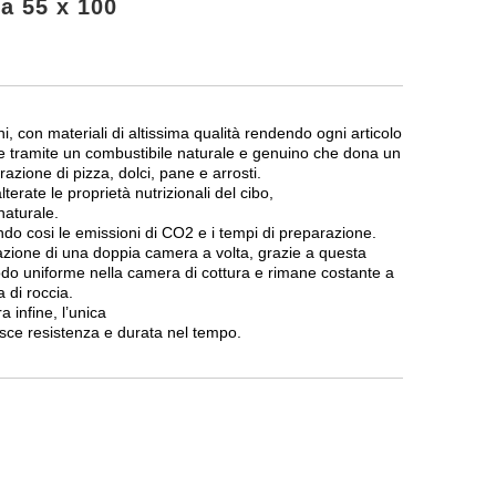
a 55 x 100
ni, con materiali di altissima qualità rendendo ogni articolo
ore tramite un combustibile naturale e genuino che dona un
azione di pizza, dolci, pane e arrosti.
erate le proprietà nutrizionali del cibo,
naturale.
endo cosi le emissioni di CO2 e i tempi di preparazione.
azione di una doppia camera a volta, grazie a questa
odo uniforme nella camera di cottura e rimane costante a
 di roccia.
 infine, l’unica
sce resistenza e durata nel tempo.