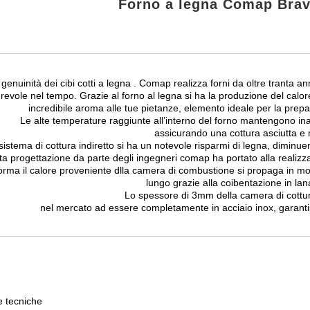
Forno a legna Comap Brav
 genuinità dei cibi cotti a legna . Comap realizza forni da oltre tranta an
urevole nel tempo. Grazie al forno al legna si ha la produzione del cal
incredibile aroma alle tue pietanze, elemento ideale per la prepar
Le alte temperature raggiunte all’interno del forno mantengono inalt
assicurando una cottura asciutta e 
sistema di cottura indiretto si ha un notevole risparmi di legna, diminu
ta progettazione da parte degli ingegneri comap ha portato alla realizz
forma il calore proveniente dlla camera di combustione si propaga in m
lungo grazie alla coibentazione in lana
Lo spessore di 3mm della camera di cottura
nel mercato ad essere completamente in acciaio inox, garanti
e tecniche