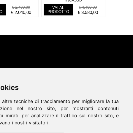
INCASSO
€
2.480,00
€
4.480,00
VAI AL
O
PRODOTTO
€
2.040,00
€
3.580,00
ookies
ookies
Termostufe
Termocamini
 altre tecniche di tracciamento per migliorare la tua
 altre tecniche di tracciamento per migliorare la tua
Tavoli
Camini Elettrici
Forni
zione nel nostro sito, per mostrarti contenuti
zione nel nostro sito, per mostrarti contenuti
Disegni Su Misura
Noleggio
i mirati, per analizzare il traffico sul nostro sito, e
i mirati, per analizzare il traffico sul nostro sito, e
ano i nostri visitatori.
ano i nostri visitatori.
aranzia
Termini e Privacy