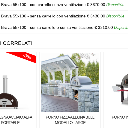
rava 55x100 - con carrello senza ventilazione
€
3670.00
Disponibile
rava 55x100 - senza carrello con ventilazione
€
3430.00
Disponibile
rava 55x100 - senza carrello e senza ventilazione
€
3310.00
Disponib
I CORRELATI
-9%
GNA ACCIAIO ALFA
FORNO PIZZA A LEGNA BULL
FORNO IN
 PORTABLE
MODELLO LARGE