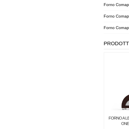
Forno Comap B
Forno Comap B
Forno Comap B
PRODOTT
FORNO A LE
ONE