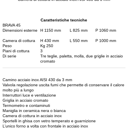
Caratteristiche tecniche
BRAVA 45
Dimensioni esterne
H 1150 mm
L 825 mm
P 1060 mm
Camera di cottura
H 430 mm
L 550 mm
P 1000 mm
Peso
Kg 250
Piani di cottura
3
Di serie
Tre teglie, paletta, molla, due griglie in acciaio
cromato
Camino acciaio inox AISI 430 da 3 mm
Valvola regolazione uscita fumi che permette di conservare il calore
molto più a lungo
Interruttori luce e ventilazione
Griglia in acciaio cromato
Termometro e contaminuti
Maniglia in ceramica nera o bianca
Camera di cottura in acciaio inox
Sportelli in ghisa con vetro temperato e guarnizione
L’unico forno a volta con frontale in acciaio inox