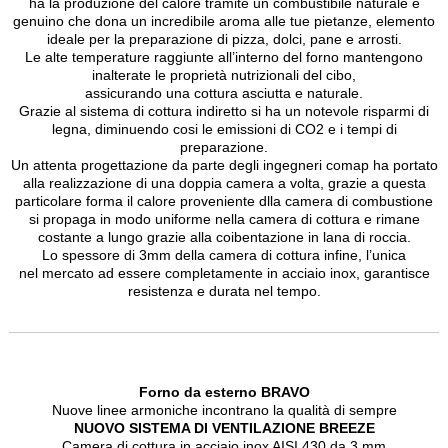
ha la produzione del calore tramite un combustibile naturale e
genuino che dona un incredibile aroma alle tue pietanze, elemento
ideale per la preparazione di pizza, dolci, pane e arrosti.
Le alte temperature raggiunte all’interno del forno mantengono
inalterate le proprietà nutrizionali del cibo,
assicurando una cottura asciutta e naturale.
Grazie al sistema di cottura indiretto si ha un notevole risparmi di
legna, diminuendo cosi le emissioni di CO2 e i tempi di
preparazione.
Un attenta progettazione da parte degli ingegneri comap ha portato
alla realizzazione di una doppia camera a volta, grazie a questa
particolare forma il calore proveniente dlla camera di combustione
si propaga in modo uniforme nella camera di cottura e rimane
costante a lungo grazie alla coibentazione in lana di roccia.
Lo spessore di 3mm della camera di cottura infine, l’unica
nel mercato ad essere completamente in acciaio inox, garantisce
resistenza e durata nel tempo.
Forno da esterno BRAVO
Nuove linee armoniche incontrano la qualità di sempre
NUOVO SISTEMA DI VENTILAZIONE BREEZE
Camera di cottura in acciaio inox AISI 430 da 3 mm