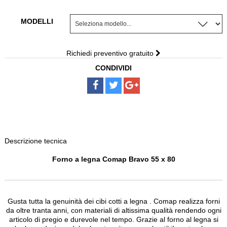
CAMINI SOSPESI
MODELLI
BAGNI
Richiedi preventivo gratuito
SCALE
CONDIVIDI
PAVIMENTI
DISEGNI SU MISURA
NOLEGGIO
Descrizione tecnica
Forno a legna Comap Bravo 55 x 80
Gusta tutta la genuinità dei cibi cotti a legna . Comap realizza forni
da oltre tranta anni, con materiali di altissima qualità rendendo ogni
articolo di pregio e durevole nel tempo. Grazie al forno al legna si