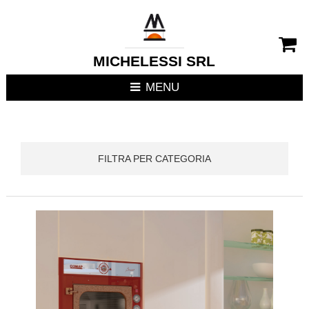
CHIUDI MENU
RIVESTIMENTI CAMIN
MICHELESSI SRL
STUFE
MENU
CUCINE DA ESTERNO
FOCOLARI APERTI / C
FILTRA PER CATEGORIA
TERMOSTUFE
TERMOCAMINI
TERMOCUCINE E CUC
CUCINE DA INTERNO