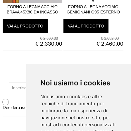
FORNO A LEGNA ACCIAIO
FORNO A LEGNA ACCIAIO
BRAVA 45X80 DA INCASSO
GEMIGNANI G95 ESTERNO
VAI AL PRODOTTO
VAI AL PRODOTTO
€
2.590,00
€
3.082,00
€
2.330,00
€
2.460,00
ISCRIVITI ALLA NEWSLETTER
Noi usiamo i cookies
Noi usiamo i cookies
Noi usiamo i cookies e altre
Noi usiamo i cookies e altre
tecniche di tracciamento per
tecniche di tracciamento per
Desidero iscrivermi alla newsletter
migliorare la tua esperienza di
migliorare la tua esperienza di
navigazione nel nostro sito, per
navigazione nel nostro sito, per
mostrarti contenuti personalizzati
mostrarti contenuti personalizzati