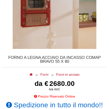
CALDAIE
GAZEBI
CAMINI A GAS
BARBECUE
TAVOLI
FORNO A LEGNA ACCIAIO DA INCASSO COMAP
BRAVO 55 X 80
CAMINI ELETTRICI
→
Forni
→
Forni in acciaio
FORNI
da €
2680.00
ACCESSORI
iva incl.
Prezzo Riservato Online
BIOCAMINI
Spedizione in tutto il mondo!!