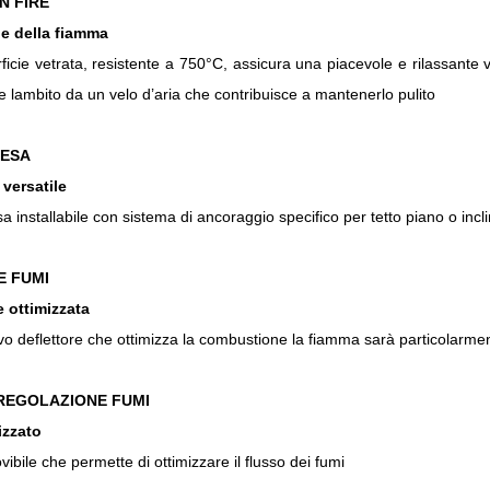
N FIRE
e della fiamma
ficie vetrata, resistente a 750°C, assicura una piacevole e rilassante 
 lambito da un velo d’aria che contribuisce a mantenerlo pulito
PESA
 versatile
installabile con sistema di ancoraggio specifico per tetto piano o incl
E FUMI
 ottimizzata
vo deflettore che ottimizza la combustione la fiamma sarà particolarme
 REGOLAZIONE FUMI
izzato
ibile che permette di ottimizzare il flusso dei fumi