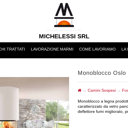
MICHELESSI SRL
HI TRATTATI
LAVORAZIONE MARMI
COME LAVORIAMO
LA
Monoblocco Oslo 
→
Camini Sospesi
→
Foc
Monoblocco a legna prodott
caratterizzato da vetro pan
deflettore fumi migliorato, pr