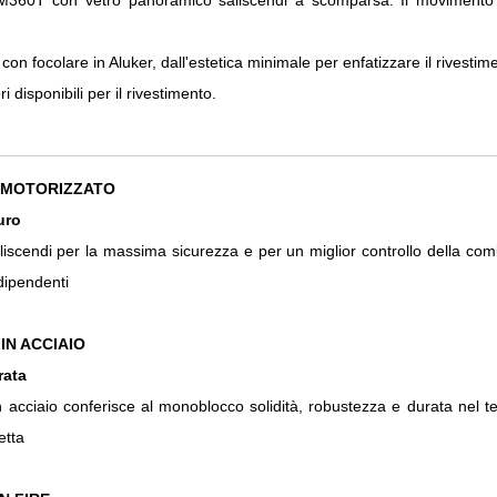
360T con vetro panoramico saliscendi a scomparsa. Il movimento d
n focolare in Aluker, dall'estetica minimale per enfatizzare il rivestime
ri disponibili per il rivestimento.
 MOTORIZZATO
uro
liscendi per la massima sicurezza e per un miglior controllo della com
dipendenti
IN ACCIAIO
rata
in acciaio conferisce al monoblocco solidità, robustezza e durata nel 
etta