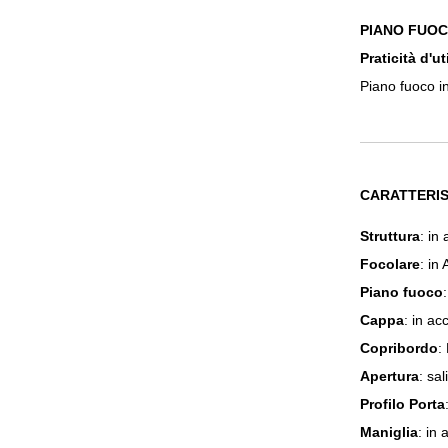
PIANO FUOC
Praticità d'ut
Piano fuoco in
CARATTERIS
Struttura
: in
Focolare
: in
Piano fuoco
Cappa
: in ac
Copribordo
:
Apertura
: sa
Profilo Porta
Maniglia
: in 