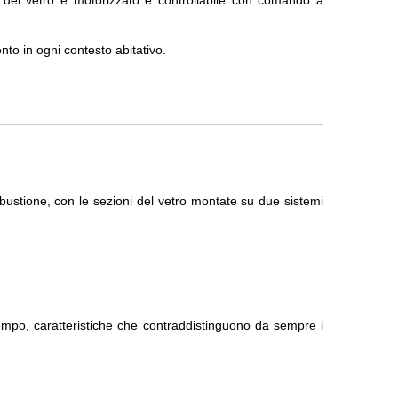
el vetro è motorizzato e controllabile con comando a
nto in ogni contesto abitativo.
bustione, con le sezioni del vetro montate su due sistemi
tempo, caratteristiche che contraddistinguono da sempre i