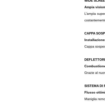
WIDE SCREE
Ampia vision
L’ampia super
costantemente
CAPPA SOS
Installazione
Cappa sospesa 
DEFLETTOR
Combustione
Grazie al nuo
SISTEMA DI
Flusso ottim
Maniglia remov