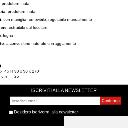
: predeterminata
ria
: predeterminata
i
: con maniglia removibile, regolabile manualmente
nere
: estraibile dal focolare
e
: legna
to
: a convezione naturale e irraggiamento
I
 x P x H
98 x 98 x 270
 cm
25
ISCRIVITI ALLA NEWSLETTER
Desidero iscrivermi alla newsletter