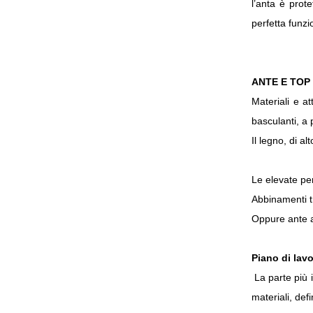
l’anta è prot
perfetta funzio
ANTE E TOP
Materiali e a
basculanti, a
Il legno, di a
Le elevate pe
Abbinamenti tra
Oppure ante a
Piano di lav
La parte più 
materiali, def