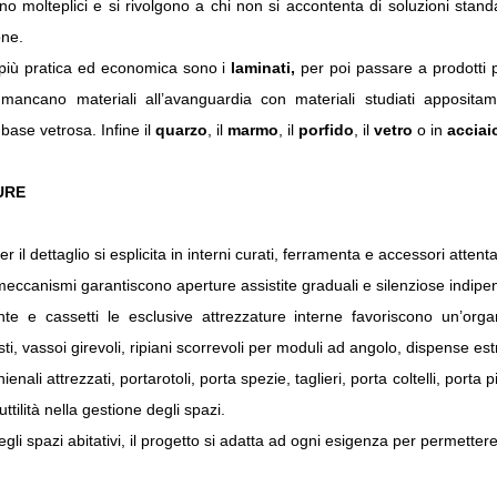
o molteplici e si rivolgono a chi non si accontenta di soluzioni standa
one.
più pratica ed economica sono i
laminati,
per poi passare a prodotti pi
 mancano materiali all’avanguardia con materiali studiati apposit
base vetrosa. Infine il
quarzo
, il
marmo
, il
porfido
, il
vetro
o in
acciai
URE
er il dettaglio si esplicita in interni curati, ferramenta e accessori atte
meccanismi garantiscono aperture assistite graduali e silenziose indip
e e cassetti le esclusive attrezzature interne favoriscono un’organi
i, vassoi girevoli, ripiani scorrevoli per moduli ad angolo, dispense estrai
ali attrezzati, portarotoli, porta spezie, taglieri, porta coltelli, porta p
ttilità nella gestione degli spazi.
egli spazi abitativi, il progetto si adatta ad ogni esigenza per permettere