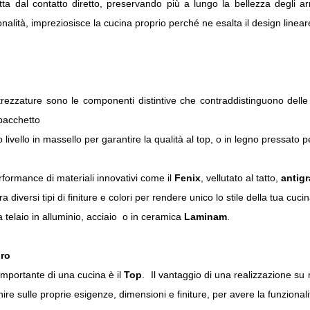
etta dal contatto diretto, preservando più a lungo la bellezza degli 
nalità, impreziosisce la cucina proprio perché ne esalta il design lineare e
ttrezzature sono le componenti distintive che contraddistinguono dell
 pacchetto
lto livello in massello per garantire la qualità al top, o in legno pressato
rformance di materiali innovativi come il
Fenix
, vellutato al tatto,
antigr
 diversi tipi di finiture e colori per rendere unico lo stile della tua cuci
 telaio in alluminio, acciaio o in ceramica
Laminam
.
oro
importante di una cucina è il
Top
. Il vantaggio di una realizzazione su 
inire sulle proprie esigenze, dimensioni e finiture, per avere la funziona