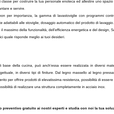
i classe per costruire la tua personale enoteca ed allestire uno spazio
antare e servire.
n per importanza, la gamma di lavastoviglie con programmi controllabi
adattabili alle stoviglie, dosaggio automatico del prodotto di lavaggio
il massimo della funzionalità, dell’efficienza energetica e del design, Sar
ci quale risponde meglio ai tuoi desideri.
di base della cucina, può anch’essa essere realizzata in diversi mat
rogettuale, in diversi tipi di finiture. Dal legno massello al legno pre
rito per offrire prodotti di elevatissima resistenza, possibilità di essere
possibilità di realizzare una struttura completamente in acciaio inox.
uo preventivo gratuito ai nostri esperti e studia con noi la tua sol