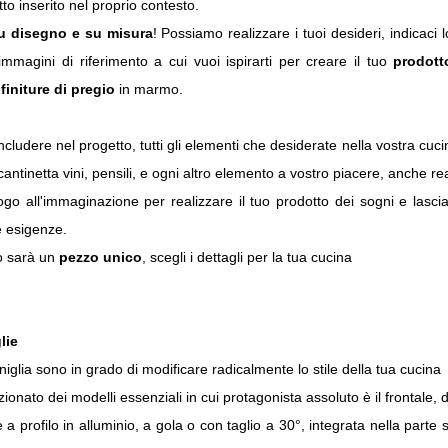
tto inserito nel proprio contesto.
u disegno e su misura
! Possiamo realizzare i tuoi desideri, indicaci 
 immagini di riferimento a cui vuoi ispirarti per creare il tuo
prodotto
finiture di pregio
in marmo.
 includere nel progetto, tutti gli elementi che desiderate nella vostra cuci
 cantinetta vini, pensili, e ogni altro elemento a vostro piacere, anche re
go all'immaginazione per realizzare il tuo prodotto dei sogni e lasciat
e esigenze.
o sarà un
pezzo unico
, scegli i dettagli per la tua cucina
lie
niglia sono in grado di modificare radicalmente lo stile della tua cucina
onato dei modelli essenziali in cui protagonista assoluto è il frontale, d
a profilo in alluminio, a gola o con taglio a 30°, integrata nella parte 