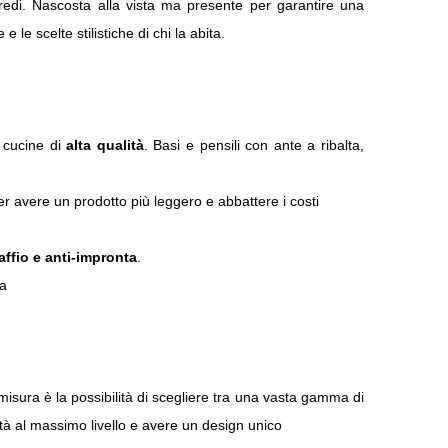
arredi. Nascosta alla vista ma presente per garantire una
 le scelte stilistiche di chi la abita.
e cucine di
alta qualità
. Basi e pensili con ante a ribalta,
 per avere un prodotto più leggero e abbattere i costi
affio e anti-impronta
.
na
misura è la possibilità di scegliere tra una vasta gamma di
lità al massimo livello e avere un design unico