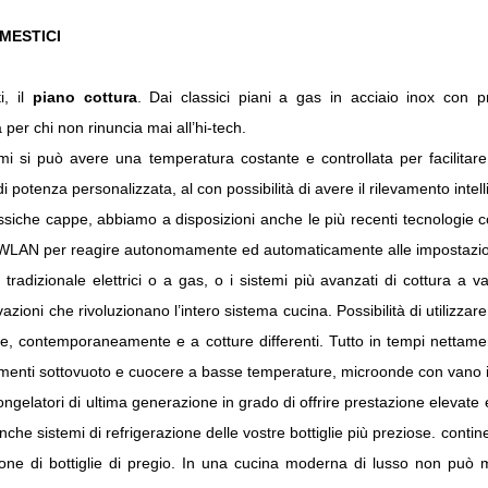
MESTICI
i, il
piano cottura
. Dai classici piani a gas in acciaio inox con pre
per chi non rinuncia mai all’hi-tech.
mi si può avere una temperatura costante e controllata per facilitare l
di potenza personalizzata, al con possibilità di avere il rilevamento intel
assiche cappe, abbiamo a disposizioni anche le più recenti tecnologie
LAN per reagire autonomamente ed automaticamente alle impostazioni
po tradizionale elettrici o a gas, o i sistemi più avanzati di cottura a 
azioni che rivoluzionano l’intero sistema cucina. Possibilità di utilizzar
, contemporaneamente e a cotture differenti. Tutto in tempi nettament
limenti sottovuoto e cuocere a basse temperature, microonde con vano in
congelatori di ultima generazione in grado di offrire prestazione elevate 
che sistemi di refrigerazione delle vostre bottiglie più preziose. contine
ione di bottiglie di pregio. In una cucina moderna di lusso non può m