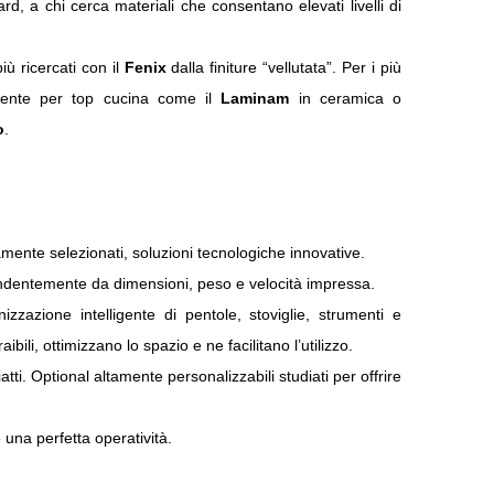
rd, a chi cerca materiali che consentano elevati livelli di
ù ricercati con il
Fenix
dalla finiture “vellutata”. Per i più
amente per top cucina come il
Laminam
in ceramica o
o
.
ntamente selezionati, soluzioni tecnologiche innovative.
endentemente da dimensioni, peso e velocità impressa.
zzazione intelligente di pentole, stoviglie, strumenti e
bili, ottimizzano lo spazio e ne facilitano l’utilizzo.
iatti. Optional altamente personalizzabili studiati per offrire
 una perfetta operatività.