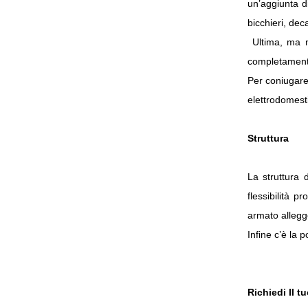
un’aggiunta d
bicchieri, dec
Ultima, ma no
completamente 
Per coniugare 
elettrodomesti
Struttura
La struttura 
flessibilità p
armato allegge
Infine c’è la 
Richiedi Il t