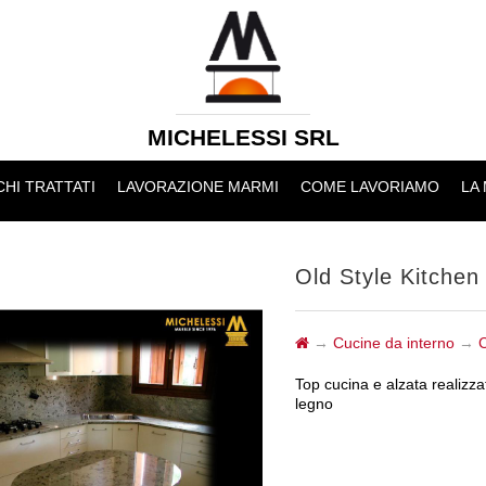
MICHELESSI SRL
HI TRATTATI
LAVORAZIONE MARMI
COME LAVORIAMO
LA
Old Style Kitchen
→
Cucine da interno
→
C
Top cucina e alzata realizza
legno