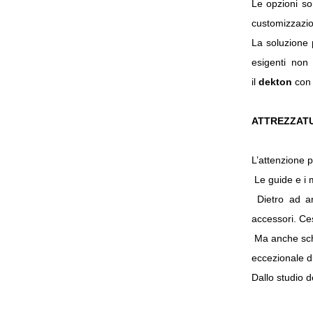
Le opzioni son
customizzazi
La soluzione 
esigenti non
il
dekton
con 
ATTREZZAT
L’attenzione p
Le guide e i 
Dietro ad ant
accessori. Cest
Ma anche schien
eccezionale du
Dallo studio d