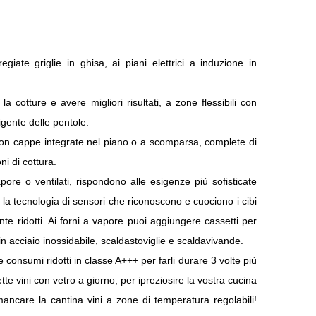
giate griglie in ghisa, ai piani elettrici a induzione in
a cotture e avere migliori risultati, a zone flessibili con
ligente delle pentole.
 con cappe integrate nel piano o a scomparsa, complete di
 di cottura.
vapore o ventilati, rispondono alle esigenze più sofisticate
e la tecnologia di sensori che riconoscono e cuociono i cibi
e ridotti. Ai forni a vapore puoi aggiungere cassetti per
 acciaio inossidabile, scaldastoviglie e scaldavivande.
e consumi ridotti in classe A+++ per farli durare 3 volte più
tte vini con vetro a giorno, per ipreziosire la vostra cucina
ancare la cantina vini a zone di temperatura regolabili!