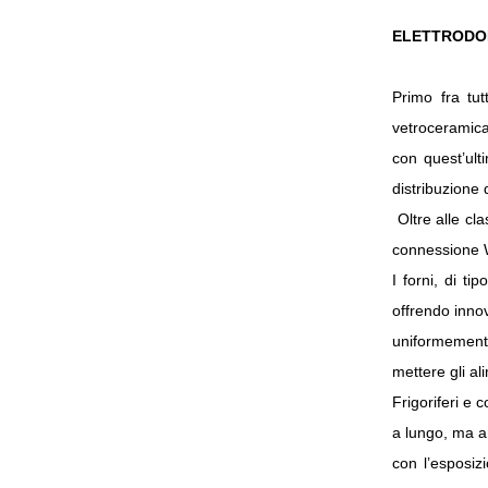
ELETTRODO
Primo fra tutt
vetroceramica 
con quest’ulti
distribuzione 
Oltre alle cl
connessione W
I forni, di ti
offrendo innov
uniformemente
mettere gli a
Frigoriferi e 
a lungo, ma an
con l’esposiz