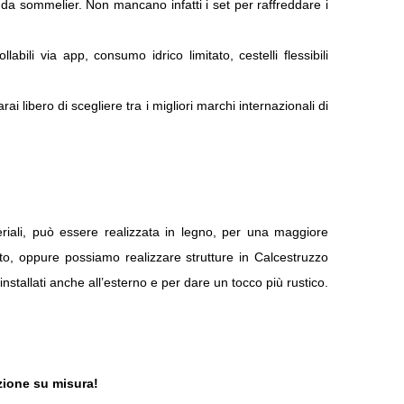
 da sommelier. Non mancano infatti i set per raffreddare i
li via app, consumo idrico limitato, cestelli flessibili
.
ai libero di scegliere tra i migliori marchi internazionali di
eriali, può essere realizzata in legno, per una maggiore
ssato, oppure possiamo realizzare strutture in Calcestruzzo
 installati anche all’esterno e per dare un tocco più rustico.
uzione su misura!