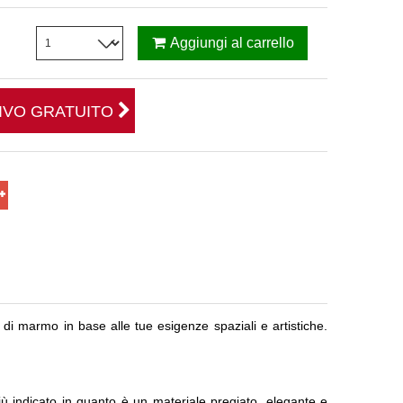
Aggiungi al carrello
TIVO GRATUITO
 di marmo in base alle tue esigenze spaziali e artistiche.
o più indicato in quanto è un materiale pregiato, elegante e