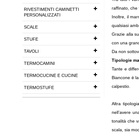
raffinato, che
RIVESTIMENTI CAMINETTI
PERSONALIZZATI
Inoltre, il ma
qualsiasi ambi
SCALE
Grazie alla su
STUFE
con una grand
TAVOLI
Da non sottova
Tipologie m
TERMOCAMINI
Tante e diffe
TERMOCUCINE E CUCINE
Biancone è la
calpestio.
TERMOSTUFE
Altra tipolog
nell’avere un
tonalità che v
scala, sia mod