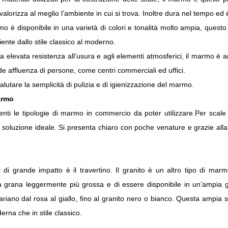
 valorizza al meglio l’ambiente in cui si trova. Inoltre dura nel tempo ed
rmo è disponibile in una varietà di colori e tonalità molto ampia, questo 
ente dallo stile classico al moderno.
a elevata resistenza all’usura e agli elementi atmosferici, il marmo è a
e affluenza di persone, come centri commerciali ed uffici.
lutare la semplicità di pulizia e di igienizzazione del marmo.
armo
renti le tipologie di marmo in commercio da poter utilizzare.Per scale
 soluzione ideale. Si presenta chiaro con poche venature e grazie alla g
ia di grande impatto è il travertino. Il granito è un altro tipo di ma
a grana leggermente più grossa e di essere disponibile in un’ampia 
ariano dal rosa al giallo, fino al granito nero o bianco. Questa ampia s
erna che in stile classico.