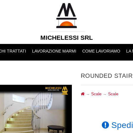
MICHELESSI SRL
HI TRATTATI
LAVORAZIONE MARMI
COME LAVORIAMO
LA
ROUNDED STAIR
→
Scale
→
Scale
Spediz