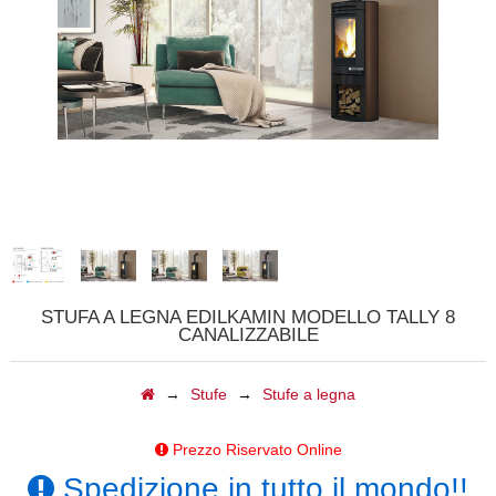
CALDAIE
GAZEBI
CAMINI A GAS
BARBECUE
TAVOLI
CAMINI ELETTRICI
STUFA A LEGNA EDILKAMIN MODELLO TALLY 8
CANALIZZABILE
FORNI
→
Stufe
→
Stufe a legna
ACCESSORI
Prezzo Riservato Online
BIOCAMINI
Spedizione in tutto il mondo!!