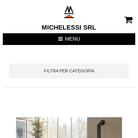
CHIUDI MENU
RIVESTIMENTI CAMIN
MICHELESSI SRL
STUFE
MENU
CUCINE DA ESTERNO
FOCOLARI APERTI / C
FILTRA PER CATEGORIA
TERMOSTUFE
TERMOCAMINI
TERMOCUCINE E CUC
CUCINE DA INTERNO