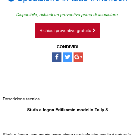
CAMINI SOSPESI
Disponibile, richiedi un preventivo prima di acquistare:
BAGNI
Richiedi preventivo gratuito
SCALE
CONDIVIDI
PAVIMENTI
DISEGNI SU MISURA
NOLEGGIO
Descrizione tecnica
Stufa a legna Edilkamin modello Tally 8
Stufa a legna, con ampio vetro piano verticale che esalta il naturale