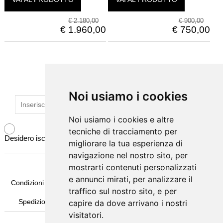
€
2.180,00
€
900,00
€
1.960,00
€
750,00
ISCRIVITI ALLA NEWSLETTER
Noi usiamo i cookies
Noi usiamo i cookies
Noi usiamo i cookies e altre
Noi usiamo i cookies e altre
tecniche di tracciamento per
tecniche di tracciamento per
Desidero iscrivermi alla newsletter
migliorare la tua esperienza di
migliorare la tua esperienza di
navigazione nel nostro sito, per
navigazione nel nostro sito, per
mostrarti contenuti personalizzati
mostrarti contenuti personalizzati
e annunci mirati, per analizzare il
e annunci mirati, per analizzare il
Condizioni Generali di Vendita
Pagamenti
Come Ordinare
traffico sul nostro sito, e per
traffico sul nostro sito, e per
Spedizione & Imballaggio
Garanzia
Termini e Privacy
capire da dove arrivano i nostri
capire da dove arrivano i nostri
visitatori.
visitatori.