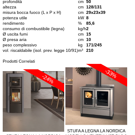
profondità
cm
50
altezza
cm
128/131
misura bocca fuoco (L x P x H)
cm
29x23x39
potenza utile
kW
8
rendimento
%
85,6
consumo di combustibile (legna)
kg/h
2
Ø uscita fumi
cm
15
Ø presa aria
cm
10
peso complessivo
kg
171/245
vol. riscaldabile (isol. prev. legge 10/91)
m³
210
Prodotti Correlati
-33%
-24%
STUFA A LEGNA LA NORDICA