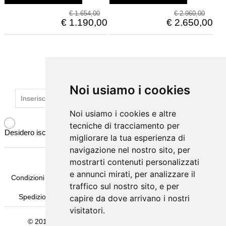
€
1.654,00
€
2.960,00
€
1.190,00
€
2.650,00
ISCRIVITI ALLA NEWSLETTER
Noi usiamo i cookies
Noi usiamo i cookies
Noi usiamo i cookies e altre
Noi usiamo i cookies e altre
tecniche di tracciamento per
tecniche di tracciamento per
Desidero iscrivermi alla newsletter
migliorare la tua esperienza di
migliorare la tua esperienza di
navigazione nel nostro sito, per
navigazione nel nostro sito, per
mostrarti contenuti personalizzati
mostrarti contenuti personalizzati
e annunci mirati, per analizzare il
e annunci mirati, per analizzare il
Condizioni Generali di Vendita
Pagamenti
Come Ordinare
traffico sul nostro sito, e per
traffico sul nostro sito, e per
Spedizione & Imballaggio
Garanzia
Termini e Privacy
capire da dove arrivano i nostri
capire da dove arrivano i nostri
visitatori.
visitatori.
© 2016
Michelessi srl
- Sede Legale Via Pontina Km