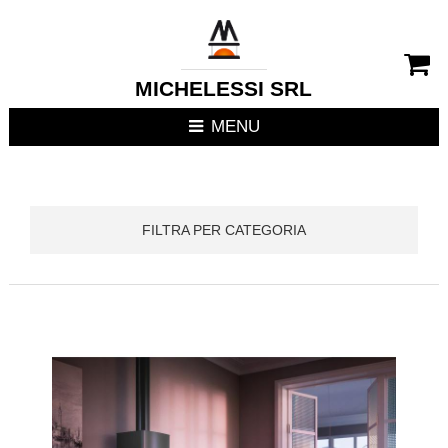
CHIUDI MENU
RIVESTIMENTI CAMIN
MICHELESSI SRL
STUFE
MENU
CUCINE DA ESTERNO
FOCOLARI APERTI / C
FILTRA PER CATEGORIA
TERMOSTUFE
TERMOCAMINI
TERMOCUCINE E CUC
CUCINE DA INTERNO