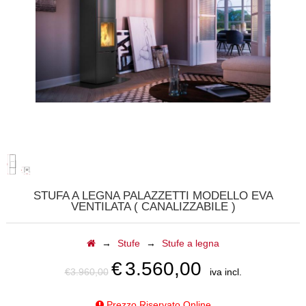
CALDAIE
GAZEBI
CAMINI A GAS
BARBECUE
TAVOLI
CAMINI ELETTRICI
STUFA A LEGNA PALAZZETTI MODELLO EVA
VENTILATA ( CANALIZZABILE )
FORNI
→
Stufe
→
Stufe a legna
ACCESSORI
€
3.560,00
€3.960,00
iva incl.
BIOCAMINI
Prezzo Riservato Online