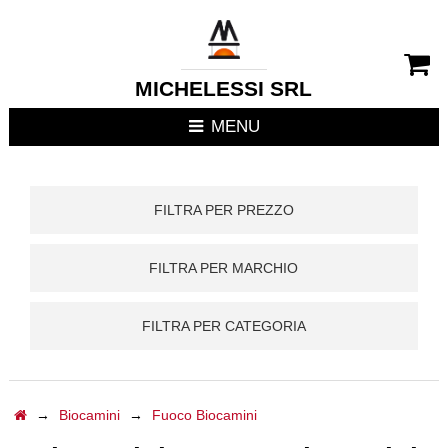
CHIUDI MENU
RIVESTIMENTI CAMIN
MICHELESSI SRL
STUFE
MENU
CUCINE DA ESTERNO
FILTRA PER PREZZO
FOCOLARI APERTI / C
FILTRA PER MARCHIO
TERMOSTUFE
TERMOCAMINI
FILTRA PER CATEGORIA
TERMOCUCINE E CUC
→
Biocamini
→
Fuoco Biocamini
CUCINE DA INTERNO