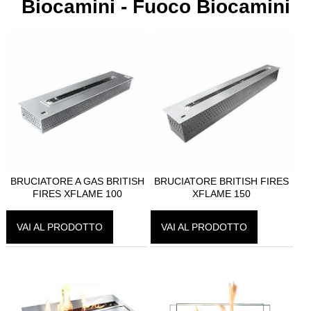
Biocamini - Fuoco Biocamini
CALDAIE
GAZEBI
CAMINI A GAS
BARBECUE
TAVOLI
BRUCIATORE A GAS BRITISH
BRUCIATORE BRITISH FIRES
CAMINI ELETTRICI
FIRES XFLAME 100
XFLAME 150
FORNI
VAI AL PRODOTTO
VAI AL PRODOTTO
ACCESSORI
BIOCAMINI