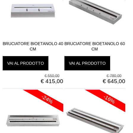
BRUCIATORE BIOETANOLO 40
BRUCIATORE BIOETANOLO 60
CM
CM
VAI AL PRODOTTO
VAI AL PRODOTTO
€
550,00
€
780,00
€
415,00
€
645,00
-24%
-16%