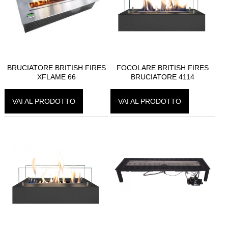
CAMINI SOSPESI
BAGNI
SCALE
BRUCIATORE BRITISH FIRES
FOCOLARE BRITISH FIRES
XFLAME 66
BRUCIATORE 4114
PAVIMENTI
VAI AL PRODOTTO
VAI AL PRODOTTO
DISEGNI SU MISURA
NOLEGGIO