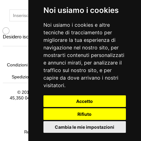
Noi usiamo i cookies
Noi usiamo i cookies
Noi usiamo i cookies e altre
Noi usiamo i cookies e altre
tecniche di tracciamento per
tecniche di tracciamento per
Desidero iscrivermi alla newsletter
migliorare la tua esperienza di
migliorare la tua esperienza di
navigazione nel nostro sito, per
navigazione nel nostro sito, per
mostrarti contenuti personalizzati
mostrarti contenuti personalizzati
e annunci mirati, per analizzare il
e annunci mirati, per analizzare il
Condizioni Generali di Vendita
Pagamenti
Come Ordinare
traffico sul nostro sito, e per
traffico sul nostro sito, e per
Spedizione & Imballaggio
Garanzia
Termini e Privacy
capire da dove arrivano i nostri
capire da dove arrivano i nostri
visitatori.
visitatori.
© 2016
Michelessi srl
- Sede Legale Via Pontina Km
45,350 04011 Aprilia (Latina) Email: info@michelessi.it Tel.:
Accetto
Accetto
069275383 P.I.: 00554990598
Rifiuto
Rifiuto
Terms and Privacy
Cambia le mie impostazioni
Cambia le mie impostazioni
Realizzazione Sito e Web Marketing Tredweb S.r.l.